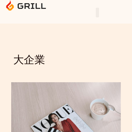
Skip
to
content
GRILLの強み
提供サービス
事例・実績
会社情報
大企業
VOGUE
JAPAN
グ
ロ
ー
バ
ル