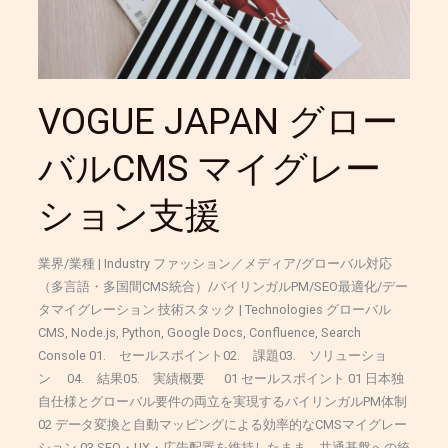
CMS
マ
イ
グ
レ
VOGUE JAPAN グロー
ー
シ
バルCMS マイグレー
ョ
ン
ション支援
支
援
業界/業種 | Industry ファッション／メディア/グローバル対応
（多言語・多国間CMS統合）/バイリンガルPM/SEO最適化/デー
タマイグレーション 技術スタック | Technologies グローバル
CMS, Node.js, Python, Google Docs, Confluence, Search
Console 01. セールスポイント02. 課題03. ソリューショ
ン 04. 結果05. 実績概要 01 セールスポイント 01 日本独
自仕様とグローバル要件の両立を実現するバイリンガルPM体制
02 データ変換と自動マッピングによる効率的なCMSマイグレー
ション 03 SEO・UX・広告配置を維持したまま、共通基盤への統