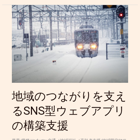
地
域
の
つ
な
が
り
を
支
え
る
SNS
地域のつながりを支え
型
ウ
るSNS型ウェブアプリ
ェ
ブ
の構築支援
ア
プ
リ