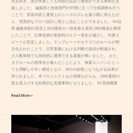
化を防ぎ、誰が作業しても同様の品質で運用ができる体制を支
援しました。 編集部と技術部門の中間に立って仕様調整を行う
ことで、実装内容と運用上のニーズのズレを最小限に抑えなが
ら、現実的なフロー設計に落とし込むことができました。 04 結
果 編集体制の安定とSEO構造の一部改善を実現 CMS構成を整理
したことで、記事投稿や更新時のエラー発生が減少し、作業ス
ピードが安定しました。テンプレートやカテゴリのルールが明
文化されたことで、日常業務における判断の負担が軽減され、
少人数体制でも持続的に運用できる基盤が整いました。 また、
タグルールの標準化が進んだことにより、検索エンジンにとっ
ても理解しやすい構造となり、SEOの改善にもつながる結果が
得られました。本プロジェクトは小規模ながらも、CMS運用の
質を底上げする効果的な支援事例となりました。 05 実績概要
Read More »
CMS
マ
イ