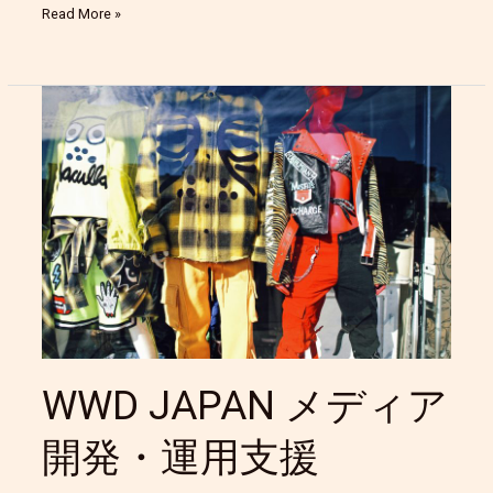
Read More »
WWD
JAPAN
メ
デ
ィ
ア
開
発・
運
用
支
援
WWD JAPAN メディア
開発・運用支援