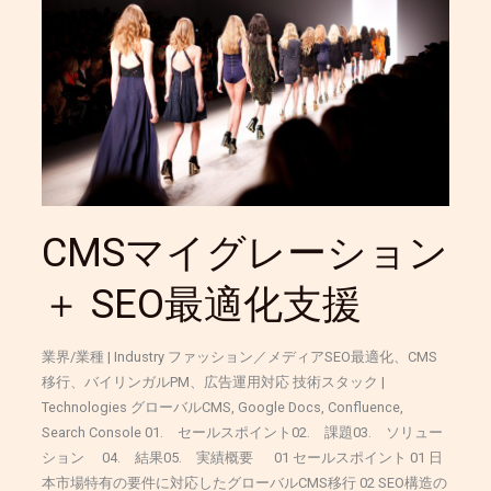
グ
レ
ー
シ
ョ
ン
＋
SEO
最
CMSマイグレーション
適
化
＋ SEO最適化支援
支
援
業界/業種 | Industry ファッション／メディアSEO最適化、CMS
移行、バイリンガルPM、広告運用対応 技術スタック |
Technologies グローバルCMS, Google Docs, Confluence,
Search Console 01. セールスポイント02. 課題03. ソリュー
ション 04. 結果05. 実績概要 01 セールスポイント 01 日
本市場特有の要件に対応したグローバルCMS移行 02 SEO構造の