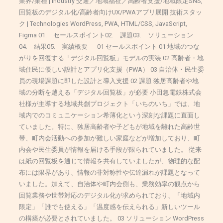
業界/業種 | Industry 交通／地域福祉／高齢者支援/地域限定SNS,
の
回覧板のデジタル化/高齢者向けUX/PWAアプリ展開 技術スタッ
構
ク | Technologies WordPress, PWA, HTML/CSS, JavaScript,
築
Figma 01. セールスポイント02. 課題03. ソリューション
支
04. 結果05. 実績概要 01 セールスポイント 01 地域のつな
援
がりを回復する「デジタル回覧板」モデルの実装 02 高齢者・地
域住民に優しい設計とアプリ化支援（PWA） 03 自治体・民生委
員の現場課題に即した設計と導入支援 02 課題 独居高齢者や地
域の分断を越える「デジタル回覧板」が必要 小田急電鉄株式会
社様が主導する地域共創プロジェクト「いちのいち」では、地
域内でのコミュニケーション希薄化という深刻な課題に直面し
ていました。特に、独居高齢者や子どもが地域を離れた高齢世
帯、町内会活動への参加が難しい家庭などが増加しており、町
内会や民生委員が情報を届ける手段が限られていました。 従来
は紙の回覧板を通じて情報を共有していましたが、物理的な配
布には限界があり、情報の非対称性や伝達漏れが課題となって
いました。加えて、自治体や町内会側も、業務効率の観点から
回覧業務や世帯対応のデジタル化が求められており、「地域内
限定」「誰でも使える」「温度感を伝えられる」新しいツール
の構築が必要とされていました。 03 ソリューション WordPress