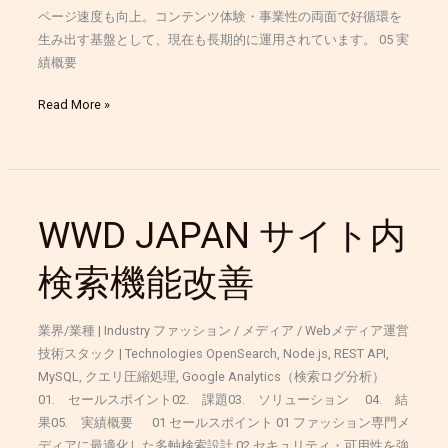
ページ速度も向上。コンテンツ体験・事業性の両面で好循環を
生み出す基盤として、現在も長期的に運用されています。 05 実
績概要
Read More »
WWD
JAPAN
WWD JAPAN サイト内
サ
イ
検索機能改善
ト
内
検
業界/業種 | Industry ファッション / メディア / Webメディア運営
索
技術スタック | Technologies OpenSearch, Node.js, REST API,
機
MySQL, クエリ圧縮処理, Google Analytics（検索ログ分析）
能
01. セールスポイント02. 課題03. ソリューション 04. 結
改
果05. 実績概要 01 セールスポイント 01 ファッション専門メ
善
ディアに最適化した多軸検索設計 02 セキュリティ・可用性を強