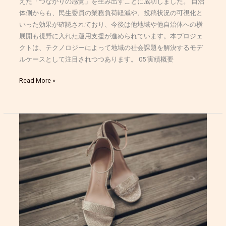
えた「つながりの感覚」を生み出すことに成功しました。 自治
体側からも、民生委員の業務負荷軽減や、投稿状況の可視化と
いった効果が確認されており、今後は他地域や他自治体への横
展開も視野に入れた運用支援が進められています。本プロジェ
クトは、テクノロジーによって地域の社会課題を解決するモデ
ルケースとして注目されつつあります。 05 実績概要
Read More »
少
人
数
運
用
に
最
適
化
し