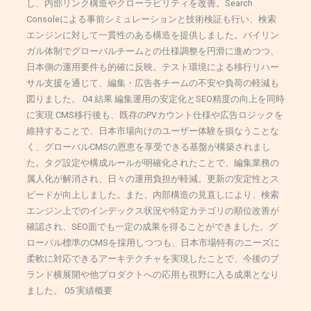
し、内部リンク構造やクローラビリティを改善。Search
Consoleによる事前シミュレーションと技術検証も行い、検索
エンジンに対して一貫性のある構造を提供しました。バイリン
ガル体制でグローバルチームとの仕様調整を円滑に進めつつ、
日本側の運用要件も的確に反映。テスト環境による移行リハー
サル支援を通じて、編集・広告各チームの不安や負荷の軽減も
図りました。 04 結果 編集運用の安定化とSEO精度の向上を同時
に実現 CMS移行後も、既存のPVカウント仕様や広告ロジックを
維持することで、日本市場向けのユーザー体験を損なうことな
く、グローバルCMSの恩恵を享受できる基盤が構築されまし
た。タグ設定や構成ルールが明確化されたことで、編集業務の
属人化が解消され、日々の運用負担が軽減。更新の安定性とス
ピードが向上しました。また、内部構造の見直しにより、検索
エンジン上でのインデックス状況や特定カテゴリの順位改善が
確認され、SEO面でも一定の成果を得ることができました。グ
ローバル標準のCMSを採用しつつも、日本市場特有のニーズに
柔軟に対応できるアーキテクチャを実現したことで、今後のブ
ランド横展開や他プロダクトへの応用も視野に入る成果となり
ました。 05 実績概要