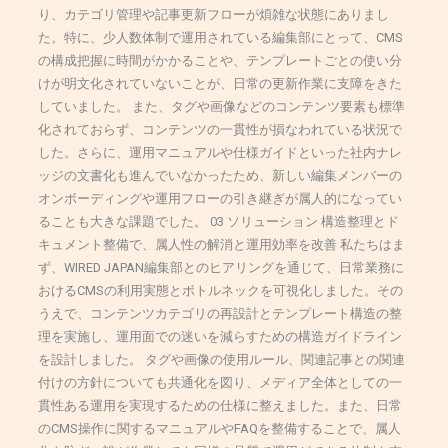
り、カテゴリ管理や記事更新フローが煩雑な状態にありまし
た。特に、少人数体制で運用されている編集部にとって、CMS
の構成把握に時間がかかることや、テンプレートごとの使い分
けが明文化されていないことが、日常の更新作業に支障をきた
していました。 また、タグや画像などのコンテンツ要素も標準
化されておらず、コンテンツの一貫性が損なわれている状況で
した。さらに、運用マニュアルや仕様ガイドといった社内ナレ
ッジの文書化も進んでいなかったため、新しい編集メンバーの
オンボーディングや運用フローの引き継ぎが属人的になってい
ることも大きな課題でした。 03 ソリューション 構造整理とド
キュメント整備で、属人性の解消と運用効率を改善 私たちはま
ず、WIRED JAPAN編集部とのヒアリングを通じて、日常業務に
おけるCMSの利用実態とボトルネックを可視化しました。その
うえで、コンテンツカテゴリの再設計とテンプレート構造の整
理を実施し、運用面での迷いを減らすための構造ガイドライン
を設計しました。 タグや画像の使用ルール、関連記事との関連
付けの方針についても共通化を図り、メディア全体としての一
貫性ある運用を実現するための仕様に整えました。また、日常
のCMS操作に関するマニュアルやFAQを整備することで、属人