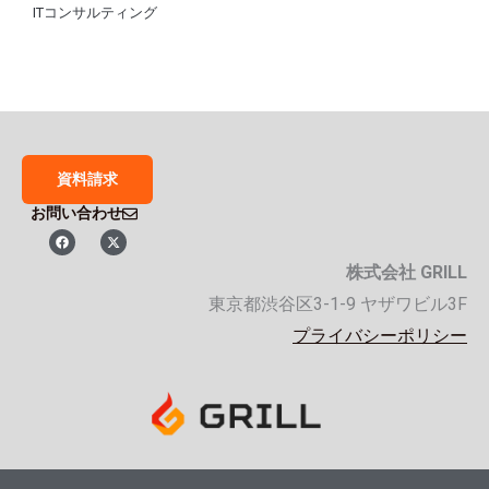
ITコンサルティング
資料請求
お問い合わせ
F
X
a
-
c
t
株式会社 GRILL
e
w
b
i
o
t
東京都渋谷区3-1-9 ヤザワビル3F
o
t
k
e
プライバシーポリシー
r