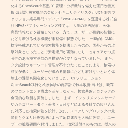
化するOpenSearch基盤 03 管理・分析機能を備えた運用改善支
援 02 課題 検索機能の欠如とセキュリティリスクがUXを阻害 フ
ァッション業界専門メディア「WWD JAPAN」を運営する株式会
社INFASパブリケーションズ様では、大量の過去記事、画像、
商品情報などを蓄積している一方で、ユーザーが目的の情報に
たどり着ける検索機能が未整備の状態でした。 一時的にCMSに
標準搭載されている検索機能を提供したものの、国外からの攻
撃対象となったことで安定運用が困難になり、セキュアかつ拡
張性のある検索基盤の再構築が必要となっていました。 また、
タグ設計やキーワード管理が不十分だったことにより、検索の
精度が低く、ユーザーが求める情報にたどり着けないという体
験上の課題も顕在化していました。 03 ソリューション
OpenSearch移行と検索体験の再設計で抜本改善 当社は、既存
のフロントエンド構成を活かしながら、検索基盤とロジックの
全面的な刷新を実施しました。 まず、インクリメンタルサーチ
やカテゴリー・タグ・著者・日付などによる多軸での絞り込み
に対応した検索体験を設計。次に、スコアリングロジックの最
適化とクエリ圧縮処理によって応答速度を大幅に改善し、ユー
ザーの離脱要因を解消しました。 検索基盤そのものは、従来の