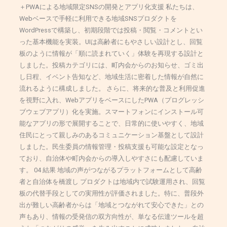
＋PWAによる地域限定SNSの開発とアプリ化支援 私たちは、
Webベースで手軽に利用できる地域SNSプロダクトを
WordPressで構築し、初期段階では投稿・閲覧・コメントとい
った基本機能を実装。UIは高齢者にもやさしい設計とし、回覧
板のように情報が「順に読まれていく」体験を再現する設計と
しました。投稿カテゴリには、町内会からのお知らせ、ゴミ出
し日程、イベント告知など、地域生活に密着した情報が自然に
流れるように構成しました。 さらに、将来的な普及と利用促進
を視野に入れ、WebアプリをベースにしたPWA（プログレッシ
ブウェブアプリ）化を実施。スマートフォンにインストール可
能なアプリの形で展開することで、日常的に使いやすく、地域
住民にとって親しみのあるコミュニケーション基盤として設計
しました。民生委員の情報管理・投稿支援も可能な設定となっ
ており、自治体や町内会からの導入しやすさにも配慮していま
す。 04 結果 地域の声がつながるプラットフォームとして高齢
者と自治体を橋渡し プロダクトは地域内で試験運用され、回覧
板の代替手段としての実用性が評価されました。特に、普段外
出が難しい高齢者からは「地域とつながれて安心できた」との
声もあり、情報の受発信の双方向性が、単なる伝達ツールを超