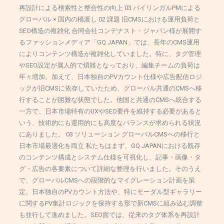
再設計による検索性と整合性の向上 03 バイリンガルPMによる
グローバル × 国内の橋渡し 02 課題 旧CMSにおける運用負荷と
SEO構造の複雑化 合同会社コンデナスト・ジャパン様が展開す
るファッションメディア「GQ JAPAN」では、長年のCMS運用
によりコンテンツ構造が複雑化していました。特に、タグ管理
やSEO設定が属人的で煩雑となっており、編集チームの負荷は
年々増加。加えて、日本独自のPVカウント仕様や広告配信ロジ
ックが旧CMSに依存していたため、グローバル共通のCMSへ移
行することが困難な状態でした。他国と共通のCMSへ統合する
一方で、日本市場特有のUXやSEO要件を維持する必要があると
いう、技術的にも運用的にも高度なバランスが求められる状況
にありました。 03 ソリューション グローバルCMSへの移行と
日本市場最適化を両立 私たちはまず、GQ JAPANにおける既存
のコンテンツ構成とシステム仕様を可視化し、記事・画像・タ
グ・広告の各要素について詳細な整理を行いました。そのうえ
で、グローバルCMSへの段階的なマイグレーション計画を策
定。日本独自のPVカウント方法や、特にモーダル型ギャラリー
に関するPV集計ロジックを保持する形で新CMSに組み込む調整
も並行して進めました。SEO面では、従来のタグ体系を再設計