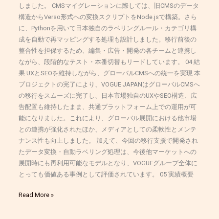
しました。 CMSマイグレーションに際しては、旧CMSのデータ
構造からVerso形式への変換スクリプトをNode.jsで構築。さら
に、Pythonを用いて日本独自のラベリングルール・カテゴリ構
成を自動で再マッピングする処理も設計しました。移行前後の
整合性を担保するため、編集・広告・開発の各チームと連携し
ながら、段階的なテスト・本番切替もリードしています。 04 結
果 UXとSEOを維持しながら、グローバルCMSへの統一を実現 本
プロジェクトの完了により、VOGUE JAPANはグローバルCMSへ
の移行をスムーズに完了し、日本市場独自のUXやSEO構造、広
告配置も維持したまま、共通プラットフォーム上での運用が可
能になりました。これにより、グローバル展開における他市場
との連携が強化されたほか、メディアとしての柔軟性とメンテ
ナンス性も向上しました。 加えて、今回の移行支援で開発され
たデータ変換・自動ラベリング処理は、今後他マーケットへの
展開時にも再利用可能なモデルとなり、VOGUEグループ全体に
とっても価値ある事例として評価されています。 05 実績概要
Read More »