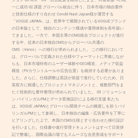
一に成功 02 課題 グローバル統合に伴う、日本市場の独自要件
と技術仕様のすり合わせ Condé Nast Japan様が運営する
「VOGUE JAPAN」は、世界中で展開されているVOGUEブランド
の日本版として、独自のコンテンツ構成や運用体制を長年築い
てきました。一方で、本国主導のCMS統合プロジェクトが進行
する中、従来の日本独自CMSからグローバル共通の
CMS（Verso）への移行が求められました。 この移行において
は、グローバルで定義された仕様やフォーマットに準拠しなが
らも、日本市場特有のユーザー体験やSEO構造、メディア収益
構造（PVカウントルールや広告位置）を維持する必要がありま
した。さらに、仕様調整は英語が前提で進行していたため、日
英双方に精通したプロジェクトマネジメントと、複数部門をま
たぐ技術的な要件整理が求められていました。 03 ソリューショ
ン バイリンガルPMとデータ変換設計による移行支援 私たち
は、VOGUE JAPANとグローバル開発チームの橋渡しを担うバイ
リンガルPMとして参画し、日本独自の編集・広告要件を丁寧に
ヒアリングした上で、本国のCMS仕様とすり合わせた移行設計
を行いました。仕様書や進行管理ドキュメントはすべて日英併
記で整備し、国際会議の場でもスムーズな合意形成をサポート