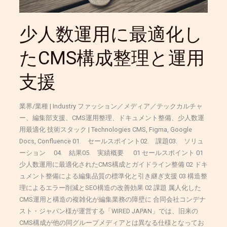
た
CMS
少人数運用に最適化し
構
成
たCMS構成整理と運用
整
理
支援
と
運
用
業界/業種 | Industry ファッション／メディア／テックカルチャ
支
ー、編集部支援、CMS運用整理、ドキュメント整備、少人数運
援
用最適化 技術スタック | Technologies CMS, Figma, Google
Docs, Confluence 01. セールスポイント02. 課題03. ソリュ
ーション 04. 結果05. 実績概要 01 セールスポイント 01
少人数運用に最適化されたCMS構成とガイドライン整備 02 ドキ
ュメント整備による編集品質の標準化と引き継ぎ支援 03 構造整
理によるエラー削減とSEO構造の改善効果 02 課題 属人化した
CMS運用と構造の複雑化が編集業務の障壁に 合同会社コンデナ
スト・ジャパン様が運営する「WIRED JAPAN」では、旧来の
CMS構成が他の同グループメディアとは異なる仕様となってお