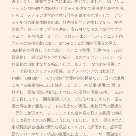
透明となり、開発プロセスに混乱が生じていました。 03 ソリュ
ーション 技術的全体統括とアジャイル体制で運用改善を推進 私
たちは、メディア運営の全体設計を俯瞰する立場として、アジ
ャイル型の開発体制を組成。社内各部門と連携しながら、要望
の整理とロードマップ化を進め、実行可能なタスク単位でプロ
ジェクトを再構成しました。 フロントエンド・バックエンド両
面からの技術実装に加え、Stripeによる定期購読課金の導入、
SEO構造の見直し（タグ設計、カテゴリ整理、記事PVルールの
最適化）、過去記事を含む投稿データのマイグレーション、投
稿業務の自動化などを幅広く担当。加えて、Pythonを活用した
データ変換スクリプトの実装、タグラベリングの自動処理、
Trello・GitHubベースでの進行管理体制の構築など、日々の運用
における生産性向上にも注力しました。 04 結果 運用の混乱を
解消し、収益構造の強化にもつながる基盤を構築 技術チームの
立て直しにより、開発要望がスムーズに取りまとめられ、優先
度の明確化と開発スピードの安定化が実現。複数部門の要望が
一元的に整理され、プロジェクトの全体像が見える状態で継続
的に改善サイクルが回るようになりました。 また、導入された
定期購読課金機能は新たな収益モデルとして評価され、記事更
新のフローやサイト構成の最適化によって、ユーザー回遊性と