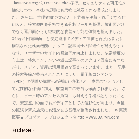
ElasticSearchからOpenSearchへ移行。セキュリティと可用性を
強化しつつ、今後の拡張にも柔軟に対応できる構成としまし
た。 さらに、管理者側で検索ワード辞書を更新・管理できる仕
組みと、検索傾向を分析できる分析ツールを整備。技術面だけ
でなく運用面からも継続的な改善が可能な体制を整えました。
04 結果 回遊率向上と安定運用でメディア価値を再強化 新たに
構築された検索機能によって、記事同士の関連性が見えやすく
なり、ユーザーのサイト内回遊率が向上しました。検索精度の
向上は、特集コンテンツや過去記事へのアクセス促進にもつな
がり、メディア資産の活用価値が高まっています。 また、記事
の検索導線が整備されたことにより、電子版コンテンツ
（PDF）の閲覧や購買への誘導も強化され、成果のひとつとし
て定性的な評価に加え、収益面での寄与も確認されました。 さ
らに、ピーク時のアクセス負荷にも耐えうる構成となったこと
で、安定運用の面でもメディアとしての信頼性が高まり、今後
の拡張や新規施策にも活かせる基盤が整備されました。 05 実績
概要 ■ プロダクト／プロジェクト名 http://WWDJAPAN.com
Read More »