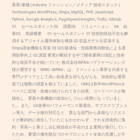
業界/業種 | Industry ファッション／メディア 技術スタック |
Technologies WordPress, Stripe, MySQL, PHP, JavaScript,
Python, Google Analytics, PageSpeed Insights, Trello, GitHub
01. セールスポイント02. 課題03. ソリューション 04. 結
果05. 実績概要 01 セールスポイント 01 技術的統括不在を解
消するアジャイル運用体制を構築 02 収益モデルを拡張する
Stripe課金機能を実装 03 SEO最適化・投稿業務自動化による運
用効率向上 02 課題 要望が断続する中で開発運用の混乱と技術
的な統括不在が続いていた 株式会社INFASパブリケーションズ
様が運営する「WWD JAPAN」は、ファッション業界を代表する
専門メディアとして高い知名度を持ちながらも、技術的な運用
面では複数の課題を抱えていました。CMSは長年WordPressを
ベースに拡張・改修が続けられてきた結果、コードベースが複
雑化し、更新や新機能の追加がしづらい状態になっていまし
た。 また、UX改善やパフォーマンス最適化、サブスクリプショ
ン導入、データ移行対応など、異なる部門から多様なリクエス
トが断続的に発生していたにもかかわらず、それを技術的に集
約・実装へと落とし込む統括役が不在のまま運用が進行してい
たため、要望の優先順位づけやプロジェクト全体の見通しが不