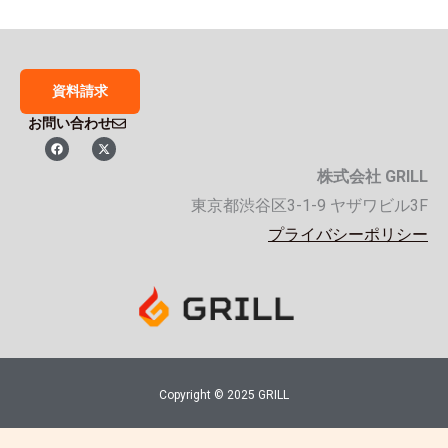
資料請求
お問い合わせ
F
X
a
-
c
t
株式会社 GRILL
e
w
b
i
o
t
東京都渋谷区3-1-9 ヤザワビル3F
o
t
k
e
プライバシーポリシー
r
Copyright © 2025 GRILL