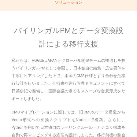
ソリューション
バイリンガルPMとデータ変換設
計による移行支援
私たちは、VOGUE JAPANとグローバル開発チームの橋渡しを担
うバイリンガルPMとして参画し、日本独自の編集・広告要件を
丁寧にヒアリングした上で、本国のCMS仕様とすり合わせた移
行設計を行いました。仕様書や進行管理ドキュメントはすべて
日英併記で整備し、国際会議の場でもスムーズな合意形成をサ
ポートしました。
CMSマイグレーションに際しては、旧CMSのデータ構造から
Verso形式への変換スクリプトをNode.jsで構築。さらに、
Pythonを用いて日本独自のラベリングルール・カテゴリ構成を
自動で再マッピングする処理も設計しました。移行前後の整合