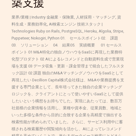
築支援
SaaS「JPMergers」
構
業界/業種 | Industry 金融業・保険業, 人材採用・マッチング, 資
築
料生成・業務効率化, AI検索エンジン 技術スタック |
支
Technologies Ruby on Rails, PostgreSQL, Heroku, Algolia, Stripe,
援
Puppeteer, Nokogiri, Python 01. セールスポイント02. 課題
03. ソリューション 04. 結果05. 実績概要 01 セールス
ポイント 01 M&A特化の独自ノウハウをSaaSに再現した業務特
化型プロダクト 02 AIによるレコメンドと自動資料生成で営業現
場を支援 03 データ収集・更新・課金管理まで統合したフルスタ
ック設計 02 課題 独自のM&AマッチングノウハウをSaaSとして
再現したい Decillion Capital株式会社様は、M&Aや業務提携を支
援する専門企業として、長年培ってきた独自の企業マッチング
ロジックを、クライアントにとって使いやすいSaaSとして提供
したいという構想をお持ちでした。実現にあたっては、数百万
社規模の企業情報を活用し、業種や資本金、従業員数、地域と
いった多様な条件から目的に合致する企業を高精度で抽出する
検索性能が求められていました。 さらに、サービス利用中に蓄
積される検索履歴や閲覧傾向を活かし、AIによってレコメンド
精度を高めていくことで、単なるデータベース検索にとどまら