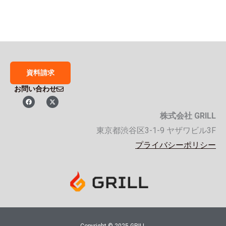
資料請求
お問い合わせ
F
X
a
-
c
t
株式会社 GRILL
e
w
b
i
o
t
東京都渋谷区3-1-9 ヤザワビル3F
o
t
k
e
プライバシーポリシー
r
Copyright © 2025 GRILL