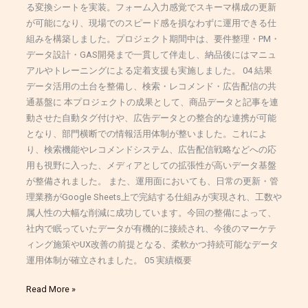
る変換シートを実装。フォーム入力感覚でスキーマ構成の更新
が可能になり、現場でのスピード感を損なわずに運用できる仕
組みを構築しました。プロジェクト期間中は、要件整理・PM・
データ設計・GAS開発まで一貫して伴走し、納品後にはマニュ
アルやトレーニングによる定着支援も実施しました。 04 結果
データ活用の土台を整備し、検索・レコメンド・広告配信の共
通基盤に 本プロジェクトの成果として、商品データと記事を連
動させた自動タグ付けや、広告データとの整合的な連携が可能
となり、部門横断での情報活用体制が整いました。これによ
り、検索機能やレコメンドシステム、広告配信戦略などへの応
用も視野に入った、メディアとしての拡張性が高いデータ基盤
が整備されました。 また、運用面においても、日常の更新・管
理業務がGoogle Sheets上で完結する仕組みが実現され、工数や
属人性の大幅な削減に成功しています。今回の整備によって、
社内で眠っていたデータが有機的に接続され、今後のマーケテ
ィング施策やUX改善の前提となる、柔軟かつ持続可能なデータ
運用体制が確立されました。 05 実績概要
Read More »