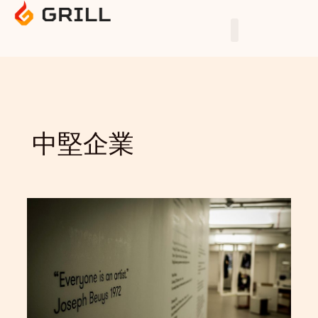
Skip
to
content
中堅企業
デ
ー
タ
基
盤
整
備