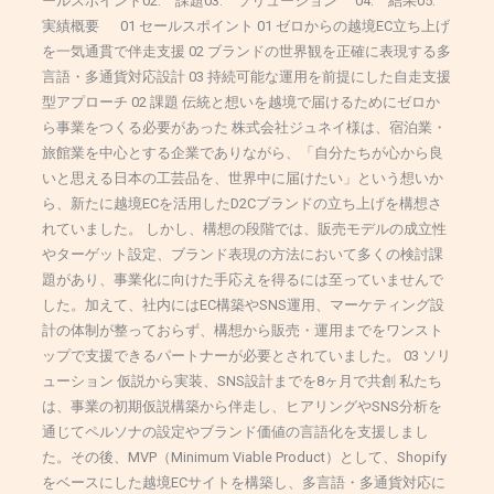
ールスポイント02. 課題03. ソリューション 04. 結果05.
実績概要 01 セールスポイント 01 ゼロからの越境EC立ち上げ
を一気通貫で伴走支援 02 ブランドの世界観を正確に表現する多
言語・多通貨対応設計 03 持続可能な運用を前提にした自走支援
型アプローチ 02 課題 伝統と想いを越境で届けるためにゼロか
ら事業をつくる必要があった 株式会社ジュネイ様は、宿泊業・
旅館業を中心とする企業でありながら、「自分たちが心から良
いと思える日本の工芸品を、世界中に届けたい」という想いか
ら、新たに越境ECを活用したD2Cブランドの立ち上げを構想さ
れていました。 しかし、構想の段階では、販売モデルの成立性
やターゲット設定、ブランド表現の方法において多くの検討課
題があり、事業化に向けた手応えを得るには至っていませんで
した。加えて、社内にはEC構築やSNS運用、マーケティング設
計の体制が整っておらず、構想から販売・運用までをワンスト
ップで支援できるパートナーが必要とされていました。 03 ソリ
ューション 仮説から実装、SNS設計までを8ヶ月で共創 私たち
は、事業の初期仮説構築から伴走し、ヒアリングやSNS分析を
通じてペルソナの設定やブランド価値の言語化を支援しまし
た。その後、MVP（Minimum Viable Product）として、Shopify
をベースにした越境ECサイトを構築し、多言語・多通貨対応に