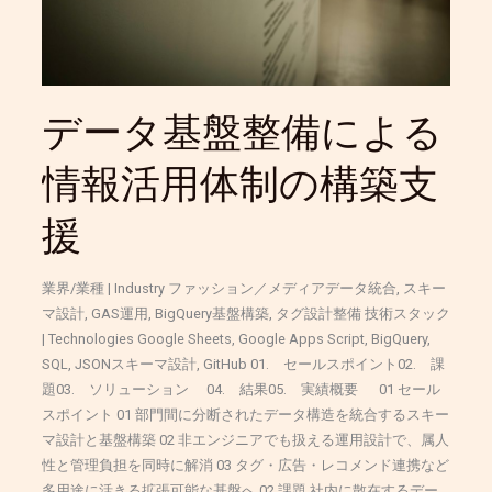
に
よ
る
情
報
データ基盤整備による
活
用
情報活用体制の構築支
体
制
援
の
構
築
業界/業種 | Industry ファッション／メディアデータ統合, スキー
支
マ設計, GAS運用, BigQuery基盤構築, タグ設計整備 技術スタック
援
| Technologies Google Sheets, Google Apps Script, BigQuery,
SQL, JSONスキーマ設計, GitHub 01. セールスポイント02. 課
題03. ソリューション 04. 結果05. 実績概要 01 セール
スポイント 01 部門間に分断されたデータ構造を統合するスキー
マ設計と基盤構築 02 非エンジニアでも扱える運用設計で、属人
性と管理負担を同時に解消 03 タグ・広告・レコメンド連携など
多用途に活きる拡張可能な基盤へ 02 課題 社内に散在するデー