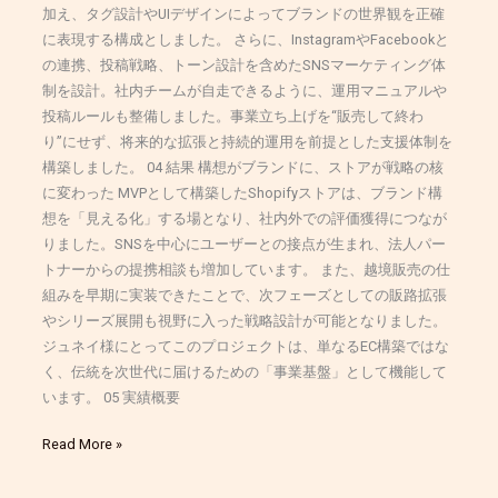
加え、タグ設計やUIデザインによってブランドの世界観を正確
に表現する構成としました。 さらに、InstagramやFacebookと
の連携、投稿戦略、トーン設計を含めたSNSマーケティング体
制を設計。社内チームが自走できるように、運用マニュアルや
投稿ルールも整備しました。事業立ち上げを“販売して終わ
り”にせず、将来的な拡張と持続的運用を前提とした支援体制を
構築しました。 04 結果 構想がブランドに、ストアが戦略の核
に変わった MVPとして構築したShopifyストアは、ブランド構
想を「見える化」する場となり、社内外での評価獲得につなが
りました。SNSを中心にユーザーとの接点が生まれ、法人パー
トナーからの提携相談も増加しています。 また、越境販売の仕
組みを早期に実装できたことで、次フェーズとしての販路拡張
やシリーズ展開も視野に入った戦略設計が可能となりました。
ジュネイ様にとってこのプロジェクトは、単なるEC構築ではな
く、伝統を次世代に届けるための「事業基盤」として機能して
います。 05 実績概要
Read More »