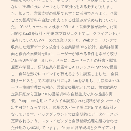
ない、実務に強いツールとして差別化を図る必要がありまし
た。加えて、営業支援の現場でもすぐに活用できるよう、企業
ごとの営業資料を自動で出力できる仕組みが求められていまし
た。 03 ソリューション 検索・DB・AI・営業支援が融合した実
用的なSaaSを設計・開発 本プロジェクトでは、クライアントが
保有していたCSVベースの企業リストと、Webクローリングで
収集した最新データを統合する企業情報DBを設計。企業詳細画
面と複合検索機能を軸に、ユーザーが求める条件を素早く絞り
込めるUIを開発しました。さらに、ユーザーごとの検索・閲覧
履歴を学習し、類似企業を提案するAIロジックをPythonで構築
し、自然な形でレコメンドが行えるように調整しました。 会員
制サービスとしての導線設計にはStripeを活用し、月額課金やユ
ーザー権限管理にも対応。営業支援機能としては、検索結果や
企業詳細から直接PDFの営業資料を自動生成できる機能を実
装。Puppeteerを用いてスタイル調整された資料がボタン一つで
出力可能となっており、現場のスピード感に対応できる設計と
なっています。バックグラウンドでは定期的にデータベースが
更新されるよう、スクレイピングと自動登録処理を組み合わせ
た仕組みも構築しています。 04 結果 営業現場とクライアント