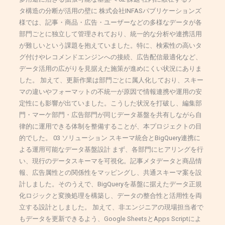
タ構造の分断が活用の壁に 株式会社INFASパブリケーションズ
様では、記事・商品・広告・ユーザーなどの多様なデータが各
部門ごとに独立して管理されており、統一的な分析や連携活用
が難しいという課題を抱えていました。特に、検索性の高いタ
グ付けやレコメンドエンジンへの接続、広告配信最適化など、
データ活用の広がりを見据えた施策が進めにくい状況にありま
した。 加えて、更新作業は部門ごとに属人化しており、スキー
マの違いやフォーマットの不統一が原因で情報連携や運用の安
定性にも影響が出ていました。こうした状況を打破し、編集部
門・マーケ部門・広告部門が同じデータ基盤を共有しながら自
律的に運用できる体制を整備することが、本プロジェクトの目
的でした。 03 ソリューション スキーマ統合とBigQuery連携に
よる運用可能なデータ基盤設計 まず、各部門にヒアリングを行
い、現行のデータスキーマを可視化。記事メタデータと商品情
報、広告属性との関係性をマッピングし、共通スキーマ案を設
計しました。そのうえで、BigQueryを基盤に据えたデータ正規
化ロジックと変換処理を構築し、データの整合性と活用性を両
立する設計としました。 加えて、非エンジニアの現場担当者で
もデータを更新できるよう、Google SheetsとApps Scriptによ