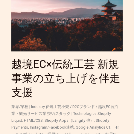
伝
統
工
芸
新
規
事
業
の
越境EC×伝統工芸 新規
立
ち
事業の立ち上げを伴走
上
げ
支援
を
伴
走
業界/業種 | Industry 伝統工芸小売 / D2Cブランド / 越境EC宿泊
支
業・観光サービス業 技術スタック | Technologies Shopify,
援
Liquid, HTML/CSS, Shopify Apps（Langify 他）, Shopify
Payments, Instagram/Facebook連携, Google Analytics 01. セ