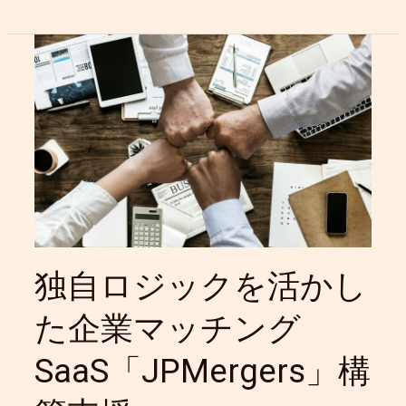
独
自
ロ
ジ
ッ
ク
を
活
か
し
た
企
独自ロジックを活かし
業
マ
た企業マッチング
ッ
チ
SaaS「JPMergers」構
ン
グ