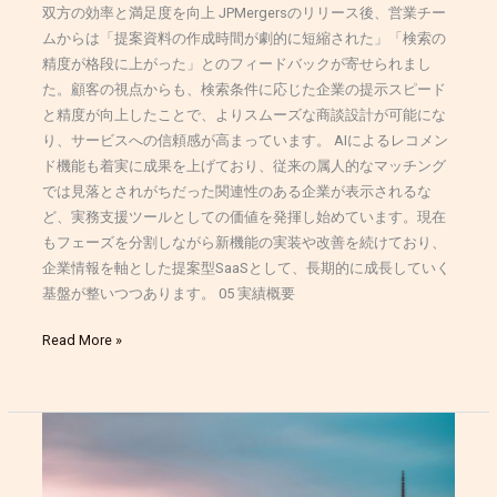
双方の効率と満足度を向上 JPMergersのリリース後、営業チー
ムからは「提案資料の作成時間が劇的に短縮された」「検索の
精度が格段に上がった」とのフィードバックが寄せられまし
た。顧客の視点からも、検索条件に応じた企業の提示スピード
と精度が向上したことで、よりスムーズな商談設計が可能にな
り、サービスへの信頼感が高まっています。 AIによるレコメン
ド機能も着実に成果を上げており、従来の属人的なマッチング
では見落とされがちだった関連性のある企業が表示されるな
ど、実務支援ツールとしての価値を発揮し始めています。現在
もフェーズを分割しながら新機能の実装や改善を続けており、
企業情報を軸とした提案型SaaSとして、長期的に成長していく
基盤が整いつつあります。 05 実績概要
Read More »
越
境
EC×