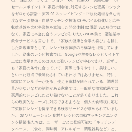
02. 課題03. ソリューション 04. 結果05. 実績概要 01
セールスポイント 01 家庭の制約に対応するレシピ提案ロジック
をゼロから設計・実装 02 スクレイピング＋正規化処理を含む高
度なデータ整備・自動マッチング技術 03 モバイル特化UIと広告
収益基盤を含む事業性を意識した開発体制 02 課題 SEO順位では
なく、家庭に本当に合うレシピが知りたい WEat様は、宿泊業や
飲食サービスを営む中で、「家族の健康と食事の喜び」を軸に
した新規事業として、レシピ検索体験の再構築を目指していま
した。従来のレシピ検索では、Googleや主要なレシピサイトで
上位に表示されるのはSEOに強いレシピが中心であり、必ずし
も「家庭の条件に合っていて、実際に作りやすく、美味しい」
といった観点で最適化されているわけではありません。特に、
家族にアレルギーがある、使える食材が限られている、調理器
具が少ないなどの制約がある家庭では、一般的な検索結果では
実用的なレシピにたどり着けないことが多くありました。これ
らの現実的なニーズに対応できるような、個人の食環境に応じ
て柔軟にレシピを提案できる検索サービスが求められていまし
た。 03 ソリューション 食材とレシピの自動マッチングエンジ
ンを構築 私たちは、ユーザーごとに登録可能な「キッチンデー
タベース」（食材、調味料、アレルギー、調理器具など）と、