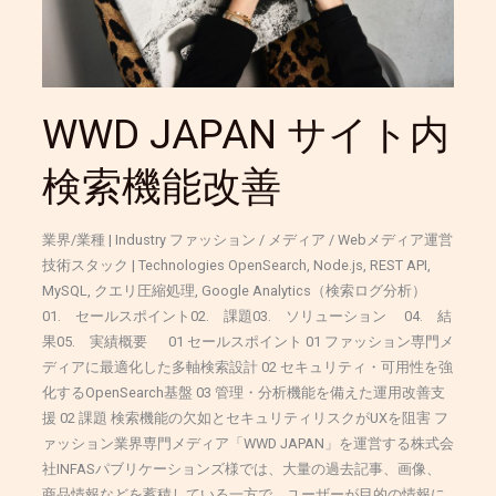
索
機
能
改
善
WWD JAPAN サイト内
検索機能改善
業界/業種 | Industry ファッション / メディア / Webメディア運営
技術スタック | Technologies OpenSearch, Node.js, REST API,
MySQL, クエリ圧縮処理, Google Analytics（検索ログ分析）
01. セールスポイント02. 課題03. ソリューション 04. 結
果05. 実績概要 01 セールスポイント 01 ファッション専門メ
ディアに最適化した多軸検索設計 02 セキュリティ・可用性を強
化するOpenSearch基盤 03 管理・分析機能を備えた運用改善支
援 02 課題 検索機能の欠如とセキュリティリスクがUXを阻害 フ
ァッション業界専門メディア「WWD JAPAN」を運営する株式会
社INFASパブリケーションズ様では、大量の過去記事、画像、
商品情報などを蓄積している一方で、ユーザーが目的の情報に