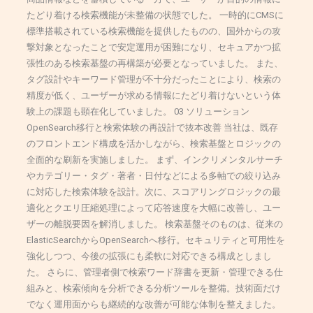
たどり着ける検索機能が未整備の状態でした。 一時的にCMSに
標準搭載されている検索機能を提供したものの、国外からの攻
撃対象となったことで安定運用が困難になり、セキュアかつ拡
張性のある検索基盤の再構築が必要となっていました。 また、
タグ設計やキーワード管理が不十分だったことにより、検索の
精度が低く、ユーザーが求める情報にたどり着けないという体
験上の課題も顕在化していました。 03 ソリューション
OpenSearch移行と検索体験の再設計で抜本改善 当社は、既存
のフロントエンド構成を活かしながら、検索基盤とロジックの
全面的な刷新を実施しました。 まず、インクリメンタルサーチ
やカテゴリー・タグ・著者・日付などによる多軸での絞り込み
に対応した検索体験を設計。次に、スコアリングロジックの最
適化とクエリ圧縮処理によって応答速度を大幅に改善し、ユー
ザーの離脱要因を解消しました。 検索基盤そのものは、従来の
ElasticSearchからOpenSearchへ移行。セキュリティと可用性を
強化しつつ、今後の拡張にも柔軟に対応できる構成としまし
た。 さらに、管理者側で検索ワード辞書を更新・管理できる仕
組みと、検索傾向を分析できる分析ツールを整備。技術面だけ
でなく運用面からも継続的な改善が可能な体制を整えました。