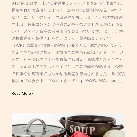
04 結果 回遊率向上と安定運用でメディア価値を再強化 新たに
構築された検索機能によって、記事同士の関連性が見えやすく
なり、ユーザーのサイト内回遊率が向上しました。検索精度の
向上は、特集コンテンツや過去記事へのアクセス促進にもつな
がり、メディア資産の活用価値が高まっています。 また、記事
の検索導線が整備されたことにより、電子版コンテンツ
（PDF）の閲覧や購買への誘導も強化され、成果のひとつとし
て定性的な評価に加え、収益面での寄与も確認されました。 さ
らに、ピーク時のアクセス負荷にも耐えうる構成となったこと
で、安定運用の面でもメディアとしての信頼性が高まり、今後
の拡張や新規施策にも活かせる基盤が整備されました。 05 実績
概要 ■ プロダクト／プロジェクト名 http://WWDJAPAN.com […]
Read More »
家
庭
に