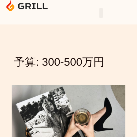
Skip
to
content
予算: 300-500万円
WWD
JAPAN
サ
イ
ト
内
検