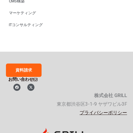
CMS構築
マーケティング
ITコンサルティング
資料請求
お問い合わせ
F
X
a
-
c
t
株式会社 GRILL
e
w
b
i
o
t
東京都渋谷区3-1-9 ヤザワビル3F
o
t
k
e
プライバシーポリシー
r