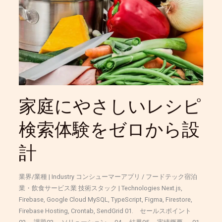
や
さ
し
い
レ
シ
ピ
検
索
家庭にやさしいレシピ
体
験
検索体験をゼロから設
を
ゼ
計
ロ
か
ら
業界/業種 | Industry コンシューマーアプリ / フードテック宿泊
設
業・飲食サービス業 技術スタック | Technologies Next.js,
計
Firebase, Google Cloud MySQL, TypeScript, Figma, Firestore,
Firebase Hosting, Crontab, SendGrid 01. セールスポイント