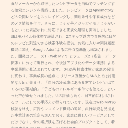
食品メーカーから取得したレシピデータを自動でマッチングす
る検索エンジンを構築しました。レシピデータはAjinomotoな
どの公開レシピをスクレイピングし、調理条件や栄養成分など
のメタ情報を付与。さらに、じゃが芋／ジャガイモ／じゃがい
もといった表記ゆれに対応できる正規化処理も実装しました。
UIはモバイル特化型で設計され、2ステップ以内で直感的に目的
のレシピに到達できる検索体験を提供。お気に入りや閲覧履歴
機能に加え、Google Adsによる広告収益基盤も構築されまし
た。開発はフェーズ1（Web MVP）とフェーズ2（広告・データ
拡張）に分けて進行され、今後はアプリ化やデータ連携による
事業展開が見込まれています。 04 結果 検索体験が家庭の習慣
に変わり、事業成長の起点に リリース直後からSNS上では好意
的な反応が集まり、「自分の冷蔵庫にある食材でレシピが出て
くるのが画期的」「子どものアレルギー条件でも使える」とい
った声が寄せられました。UIの評価も高く、日常的に利用され
るツールとしての手応えが得られています。現在はWeb MVPの
検証を終え、広告やレコメンド機能の追加、銀行融資を見据え
た事業計画の策定も進んでおり、家庭に優しいサービスとして
だけでなく、食の選択肢を広げる社会的プロダクトとして、着