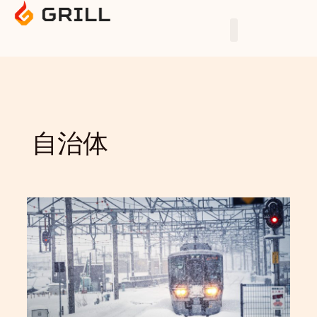
Skip
to
content
自治体
地
域
の
つ
な
が
り