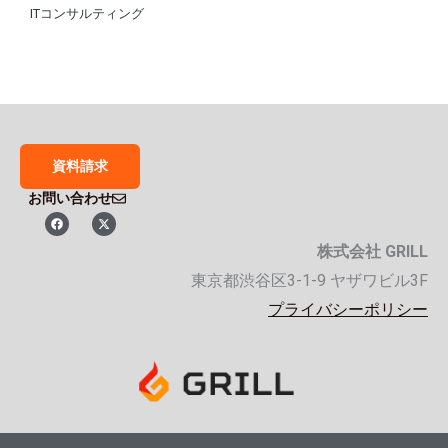
ITコンサルティング
資料請求
お問い合わせ
F
X
a
-
c
t
株式会社 GRILL
e
w
b
i
o
t
東京都渋谷区3-1-9 ヤザワビル3F
o
t
k
e
プライバシーポリシー
r