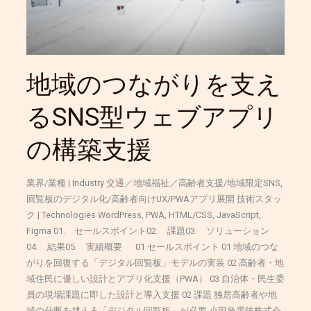
を
支
え
る
SNS
地域のつながりを支え
型
ウ
るSNS型ウェブアプリ
ェ
ブ
の構築支援
ア
プ
リ
業界/業種 | Industry 交通／地域福祉／高齢者支援/地域限定SNS,
の
回覧板のデジタル化/高齢者向けUX/PWAアプリ展開 技術スタッ
構
ク | Technologies WordPress, PWA, HTML/CSS, JavaScript,
築
Figma 01. セールスポイント02. 課題03. ソリューション
支
04. 結果05. 実績概要 01 セールスポイント 01 地域のつな
援
がりを回復する「デジタル回覧板」モデルの実装 02 高齢者・地
域住民に優しい設計とアプリ化支援（PWA） 03 自治体・民生委
員の現場課題に即した設計と導入支援 02 課題 独居高齢者や地
域の分断を越える「デジタル回覧板」が必要 小田急電鉄株式会