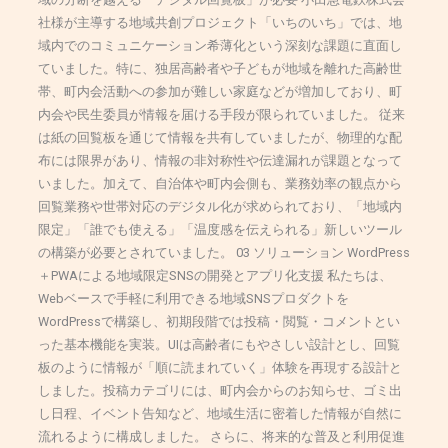
社様が主導する地域共創プロジェクト「いちのいち」では、地
域内でのコミュニケーション希薄化という深刻な課題に直面し
ていました。特に、独居高齢者や子どもが地域を離れた高齢世
帯、町内会活動への参加が難しい家庭などが増加しており、町
内会や民生委員が情報を届ける手段が限られていました。 従来
は紙の回覧板を通じて情報を共有していましたが、物理的な配
布には限界があり、情報の非対称性や伝達漏れが課題となって
いました。加えて、自治体や町内会側も、業務効率の観点から
回覧業務や世帯対応のデジタル化が求められており、「地域内
限定」「誰でも使える」「温度感を伝えられる」新しいツール
の構築が必要とされていました。 03 ソリューション WordPress
＋PWAによる地域限定SNSの開発とアプリ化支援 私たちは、
Webベースで手軽に利用できる地域SNSプロダクトを
WordPressで構築し、初期段階では投稿・閲覧・コメントとい
った基本機能を実装。UIは高齢者にもやさしい設計とし、回覧
板のように情報が「順に読まれていく」体験を再現する設計と
しました。投稿カテゴリには、町内会からのお知らせ、ゴミ出
し日程、イベント告知など、地域生活に密着した情報が自然に
流れるように構成しました。 さらに、将来的な普及と利用促進