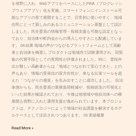
を視野に入れ、WebアプリをベースにしたPWA（プログレッシ
ブウェブアプリ）化を実施。スマートフォンにインストール可
能なアプリの形で展開することで、日常的に使いやすく、地域
住民にとって親しみのあるコミュニケーション基盤として設計
しました。民生委員の情報管理・投稿支援も可能な設定となっ
ており、自治体や町内会からの導入しやすさにも配慮していま
す。 04 結果 地域の声がつながるプラットフォームとして高齢
者と自治体を橋渡し プロダクトは地域内で試験運用され、回覧
板の代替手段としての実用性が評価されました。特に、普段外
出が難しい高齢者からは「地域とつながれて安心できた」との
声もあり、情報の受発信の双方向性が、単なる伝達ツールを超
えた「つながりの感覚」を生み出すことに成功しました。 自治
体側からも、民生委員の業務負荷軽減や、投稿状況の可視化と
いった効果が確認されており、今後は他地域や他自治体への横
展開も視野に入れた運用支援が進められています。本プロジェ
クトは、テクノロジーによって地域の社会課題を解決するモデ
ルケースとして注目されつつあります。 05 実績概要
Read More »